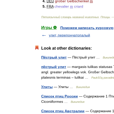
4
.
DEU
großer
Gelbschenkel
m
5
.
FRA
chevalier
m
criard
Пятиязычный
словарь
названий
животных
.
Птицы
. 
Игры ⚽
Поможем написать курсовую
улит, перепончатопалый
Look at other dictionaries:
Пёстрый улит
— Пёстрый улит …
Википед
пёстрый улит
— margasis tulikas statusas T 
angl. greater yellowlegs vok. Großer Gelbsch
platesnis terminas – tulikai …
Paukščių pavadin
Улиты
— Улиты …
Википедия
Список птиц России
— Содержание 1 Пти
Ciconiiformes …
Википедия
Список птиц Австралии
— Содержание 1 