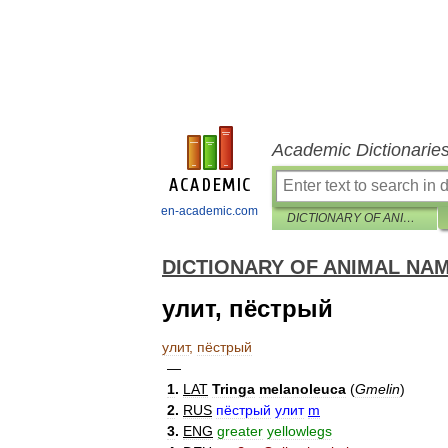
Academic Dictionarie
en-academic.com
DICTIONARY OF ANIMAL NAMES IN FIVE LANGUAGES — BIRDS
DICTIONARY OF ANIMAL NAM
улит, пёстрый
улит
,
пёстрый
—
1
.
LAT
Tringa
melanoleuca
(
Gmelin
)
2
.
RUS
пёстрый
улит
m
3
.
ENG
greater
yellowlegs