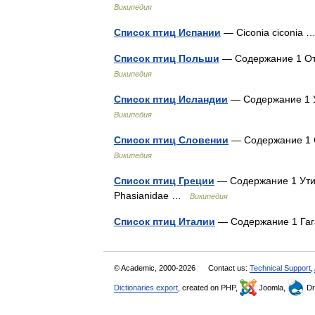
Википедия
Список птиц Испании
— Ciconia ciconia
Список птиц Польши
— Содержание 1 Отр
Википедия
Список птиц Исландии
— Содержание 1 У
Википедия
Список птиц Словении
— Содержание 1 О
Википедия
Список птиц Греции
— Содержание 1 Утин
Phasianidae …
Википедия
Список птиц Италии
— Содержание 1 Гаг
© Academic, 2000-2026
Contact us:
Technical Support
,
Dictionaries export
, created on PHP,
Joomla,
Dr