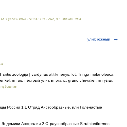
—
М
.
:
Русский
язык
,
РУССО
.
Р
.
Л
.
Бёме
,
В
.
Е
.
Флинт
.
1994
.
улит, южный
ия
sritis zoologija | vardynas atitikmenys: lot. Tringa melanoleuca
enkel, m rus. пёстрый улит, m pranc. grand chevalier, m ryšiai:
imų žodynas
цы России 1.1 Отряд Аистообразные, или Голенастые
Эндемики Австралии 2 Страусообразные Struthioniformes …